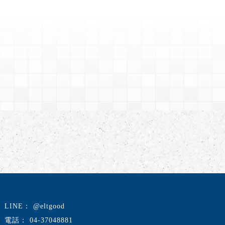
@eltgood
04-37048881