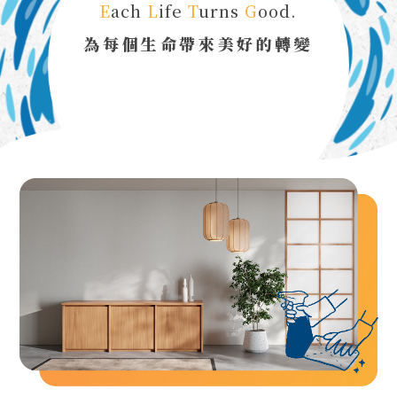
E
ach
L
ife
T
urns
G
ood.
為每個生命帶來美好的轉變